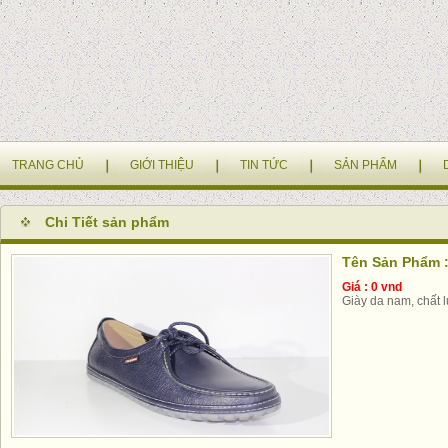
TRANG CHỦ
GIỚI THIỆU
TIN TỨC
SẢN PHẨM
Chi Tiết sản phẩm
Tên Sản Phẩm 
Giá : 0 vnd
Giày da nam, chất lư