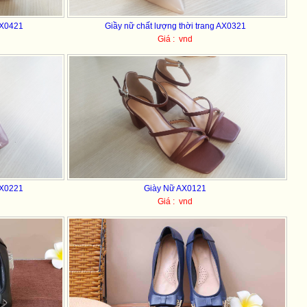
AX0421
Giầy nữ chất lượng thời trang AX0321
Giá : vnd
AX0221
Giày Nữ AX0121
Giá : vnd