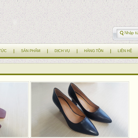
 TỨC
SẢN PHẨM
DỊCH VỤ
HÀNG TỒN
LIÊN HỆ