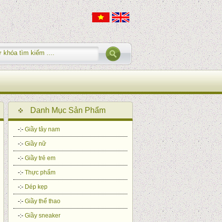
Danh Mục Sản Phẩm
-:-
Giầy tây nam
-:-
Giầy nữ
-:-
Giầy trẻ em
-:-
Thực phẩm
-:-
Dép kẹp
-:-
Giầy thể thao
-:-
Giầy sneaker