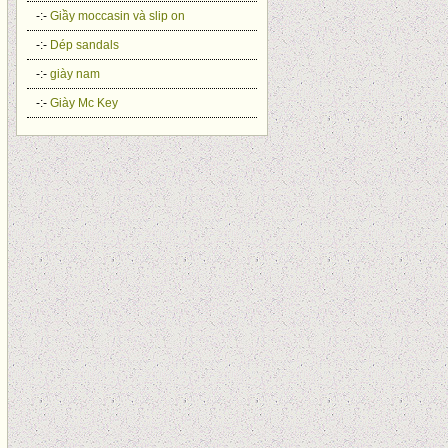
-:-
Giầy moccasin và slip on
-:-
Dép sandals
-:-
giày nam
-:-
Giày Mc Key