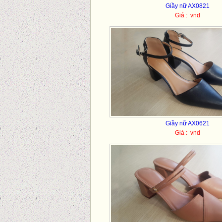
Giầy nữ AX0821
Giá : vnd
Giầy nữ AX0621
Giá : vnd