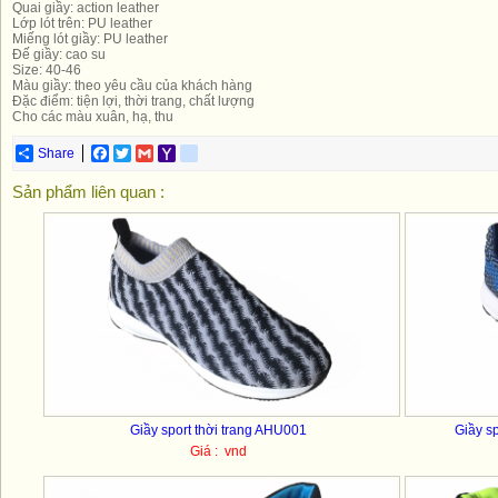
Quai giầy: action leather
Lớp lót trên: PU leather
Miếng lót giầy: PU leather
Đế giầy: cao su
Size: 40-46
Màu giầy: theo yêu cầu của khách hàng
Đặc điểm: tiện lợi, thời trang, chất lượng
Cho các màu xuân, hạ, thu
Share
Facebook
Twitter
Gmail
Yahoo
yahoo_messenger
Mail
Sản phẩm liên quan :
Giầy sport thời trang AHU001
Giầy s
Giá : vnd