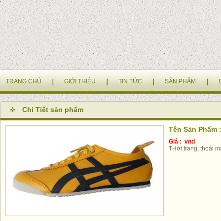
TRANG CHỦ
GIỚI THIỆU
TIN TỨC
SẢN PHẨM
Chi Tiết sản phẩm
Tên Sản Phẩm :
Giá : vnd
THời trang, thoải m