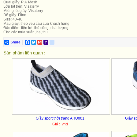
Quai giầy: PU/ Mesh
Lớp lót trên: Visaterry
Miếng lót giầy: Visaterry
Đế giầy: Filon
Size: 40-46
Màu giầy: theo yêu cầu của khách hàng
Đặc điểm: tiện lợi, thủ công, chất lượng
Cho các mùa xuân, hạ, thu
Share
Facebook
Twitter
Gmail
Yahoo
yahoo_messenger
Mail
Sản phẩm liên quan :
Giầy sport thời trang AHU001
Giầy s
Giá : vnd