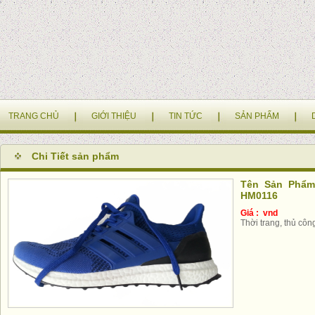
TRANG CHỦ
GIỚI THIỆU
TIN TỨC
SẢN PHẨM
Chi Tiết sản phẩm
Tên Sản Phẩm 
HM0116
Giá : vnd
Thời trang, thủ côn